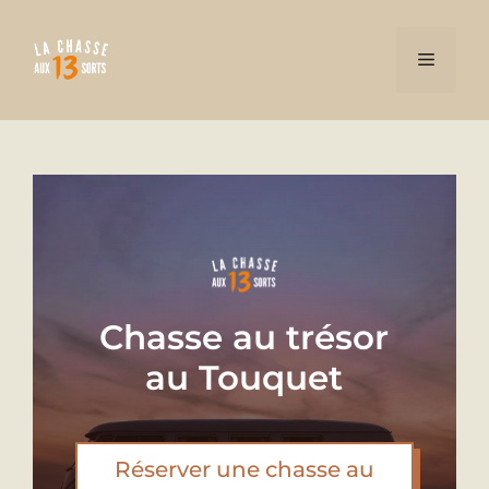
Aller
au
Menu
contenu
Chasse au trésor
au Touquet
Réserver une chasse au